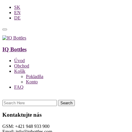
SK
EN
DE
IQ Bottles
Úvod
Obchod
Košík
Pokladňa
Konto
FAQ
Kontaktujte nás
GSM: +421 948 933 900
Email: info@iqbottles.com