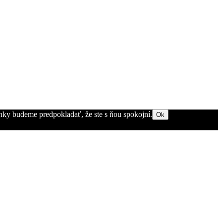
ánky budeme predpokladať, že ste s ňou spokojní.
Ok