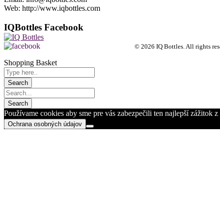
Web: http://www.iqbottles.com
IQBottles Facebook
© 2026 IQ Bottles. All rights res
Shopping Basket
Používame cookies aby sme pre vás zabezpečili ten najlepší zážitok 
Ochrana osobných údajov