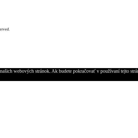
erved.
z našich webových stránok. Ak budete pokračovať v používaní tejto str