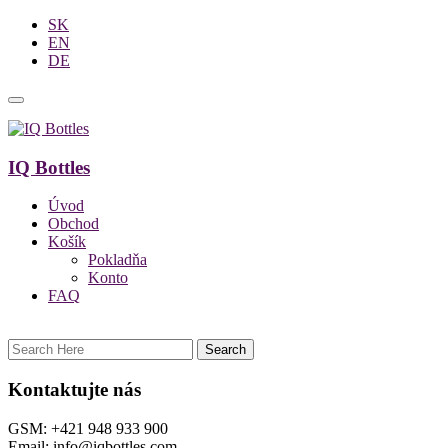
SK
EN
DE
IQ Bottles
Úvod
Obchod
Košík
Pokladňa
Konto
FAQ
Kontaktujte nás
GSM: +421 948 933 900
Email: info@iqbottles.com