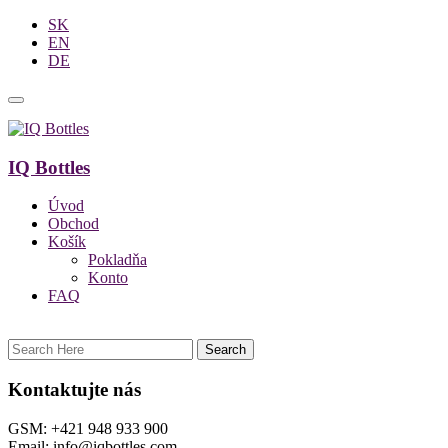
SK
EN
DE
IQ Bottles
Úvod
Obchod
Košík
Pokladňa
Konto
FAQ
Kontaktujte nás
GSM: +421 948 933 900
Email: info@iqbottles.com